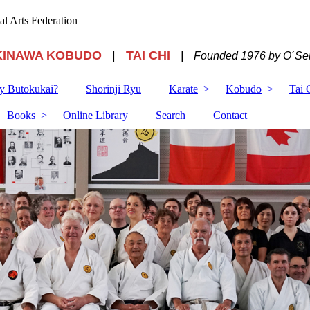
ial Arts Federation
KINAWA KOBUDO
|
TAI CHI
|
Founded 1976 by O´Sen
 Butokukai?
Shorinji Ryu
Karate
Kobudo
Tai 
Books
Online Library
Search
Contact