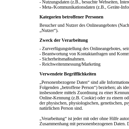
- Nutzungsdaten (z.B., besuchte Webseiten, Intere
- Meta-/Kommunikationsdaten (z.B., Geräte-Info
Kategorien betroffener Personen
Besucher und Nutzer des Onlineangebotes (Nach
„Nutzer“).
Zweck der Verarbeitung
- Zurverfügungstellung des Onlineangebotes, sei
- Beantwortung von Kontaktanfragen und Kommu
- Sicherheitsmaßnahmen.
- Reichweitenmessung/Marketing
Verwendete Begrifflichkeiten
„Personenbezogene Daten“ sind alle Informationen, 
Folgenden „betroffene Person“) beziehen; als iden
insbesondere mittels Zuordnung zu einer Kennu
Online-Kennung (z.B. Cookie) oder zu einem ode
der physischen, physiologischen, genetischen, psyc
natürlichen Person sind.
„Verarbeitung“ ist jeder mit oder ohne Hilfe aut
Zusammenhang mit personenbezogenen Daten. Der