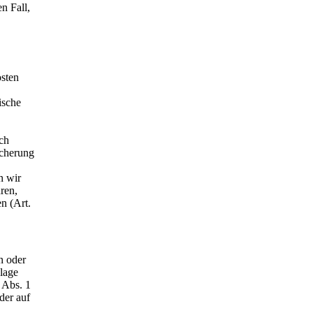
n Fall,
sten
ische
ch
icherung
n wir
ren,
n (Art.
n oder
dlage
 Abs. 1
der auf