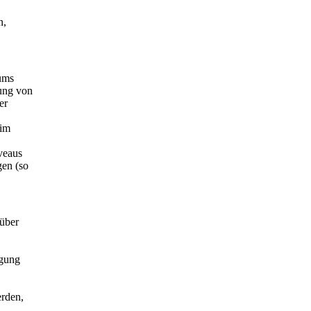
n,
aums
ung von
er
eim
veaus
gen (so
 über
igung
erden,