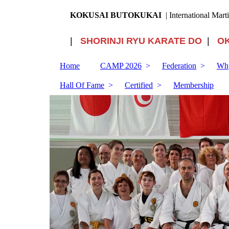
KOKUSAI BUTOKUKAI
| International Mart
|
SHORINJI RYU KARATE DO
|
O
Home
CAMP 2026
Federation
Why
Hall Of Fame
Certified
Membership