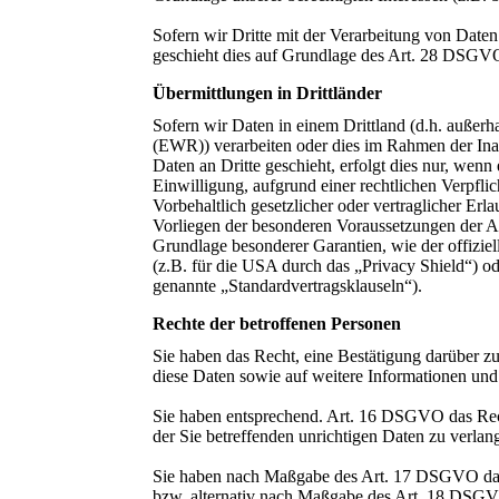
Sofern wir Dritte mit der Verarbeitung von Daten
geschieht dies auf Grundlage des Art. 28 DSGV
Übermittlungen in Drittländer
Sofern wir Daten in einem Drittland (d.h. außer
(EWR)) verarbeiten oder dies im Rahmen der In
Daten an Dritte geschieht, erfolgt dies nur, wenn 
Einwilligung, aufgrund einer rechtlichen Verpfli
Vorbehaltlich gesetzlicher oder vertraglicher Erl
Vorliegen der besonderen Voraussetzungen der Ar
Grundlage besonderer Garantien, wie der offizie
(z.B. für die USA durch das „Privacy Shield“) ode
genannte „Standardvertragsklauseln“).
Rechte der betroffenen Personen
Sie haben das Recht, eine Bestätigung darüber z
diese Daten sowie auf weitere Informationen u
Sie haben entsprechend. Art. 16 DSGVO das Rech
der Sie betreffenden unrichtigen Daten zu verlan
Sie haben nach Maßgabe des Art. 17 DSGVO das 
bzw. alternativ nach Maßgabe des Art. 18 DSGVO