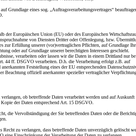
 auf Grundlage eines sog. „Auftragsverarbeitungsvertrages“ beauftrage
O.
halb der Europäischen Union (EU) oder des Europäischen Wirtschaftsr
anspruchnahme von Diensten Dritter oder Offenlegung, bzw. Übermittl
es zur Erfüllung unserer (vor)vertraglichen Pflichten, auf Grundlage Ihr
chtung oder auf Grundlage unserer berechtigten Interessen geschieht.
aubnisse, verarbeiten oder lassen wir die Daten in einem Drittland nur b
t. 44 ff. DSGVO verarbeiten. D.h. die Verarbeitung erfolgt z.B. auf
ll anerkannten Feststellung eines der EU entsprechenden Datenschutzni
r Beachtung offiziell anerkannter spezieller vertraglicher Verpflichtun
u verlangen, ob betreffende Daten verarbeitet werden und auf Auskunft
nd Kopie der Daten entsprechend Art. 15 DSGVO.
t, die Vervollständigung der Sie betreffenden Daten oder die Bericht
gen.
Recht zu verlangen, dass betreffende Daten unverzüglich gelöscht w
 eine Einschränkung der Verarbeitung der Daten zu verlangen.