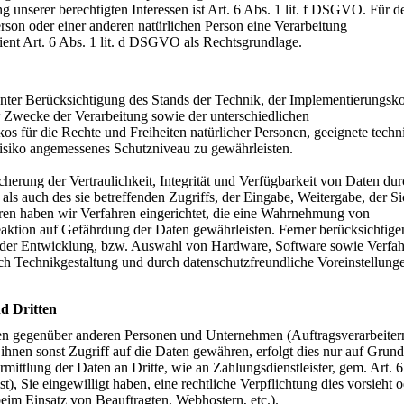
 unserer berechtigten Interessen ist Art. 6 Abs. 1 lit. f DSGVO. Für de
erson oder einer anderen natürlichen Person eine Verarbeitung
ent Art. 6 Abs. 1 lit. d DSGVO als Rechtsgrundlage.
ter Berücksichtigung des Stands der Technik, der Implementierungsko
 Zwecke der Verarbeitung sowie der unterschiedlichen
kos für die Rechte und Freiheiten natürlicher Personen, geeignete techn
siko angemessenes Schutzniveau zu gewährleisten.
rung der Vertraulichkeit, Integrität und Verfügbarkeit von Daten dur
ls auch des sie betreffenden Zugriffs, der Eingabe, Weitergabe, der S
ren haben wir Verfahren eingerichtet, die eine Wahrnehmung von
ktion auf Gefährdung der Daten gewährleisten. Ferner berücksichtige
 der Entwicklung, bzw. Auswahl von Hardware, Software sowie Verfah
h Technikgestaltung und durch datenschutzfreundliche Voreinstellunge
d Dritten
en gegenüber anderen Personen und Unternehmen (Auftragsverarbeiter
r ihnen sonst Zugriff auf die Daten gewähren, erfolgt dies nur auf Grun
mittlung der Daten an Dritte, wie an Zahlungsdienstleister, gem. Art. 6
t), Sie eingewilligt haben, eine rechtliche Verpflichtung dies vorsieht o
beim Einsatz von Beauftragten, Webhostern, etc.).