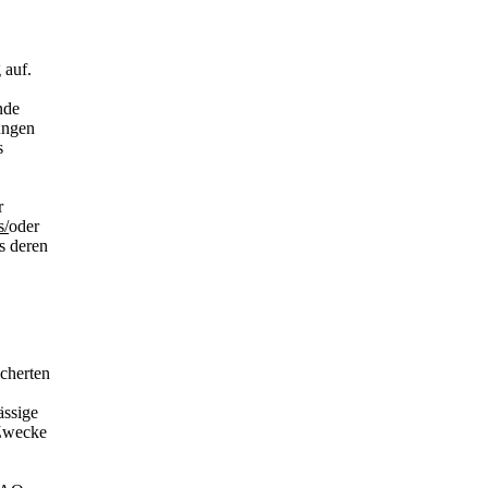
 auf.
nde
ungen
s
r
s/
oder
s deren
cherten
ässige
 Zwecke