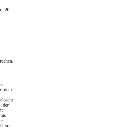
rt. 20
rechen.
es
zw. dem
elöscht
. der
nt“
atus
ie
Third-