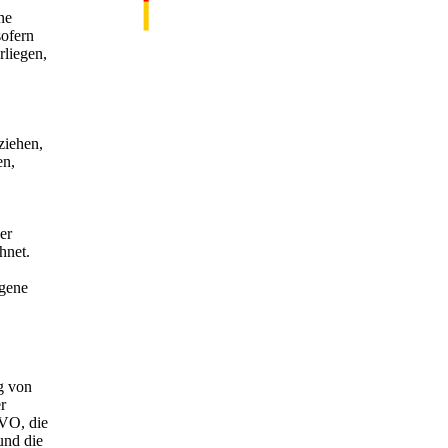
ne
sofern
rliegen,
ziehen,
en,
er
hnet.
ogene
g von
r
GVO, die
und die