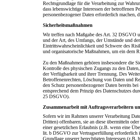
Rechtsgrundlage für die Verarbeitung zur Wahrung
dass lebenswichtige Interessen der betroffenen P
personenbezogener Daten erforderlich machen, di
Sicherheitsmaßnahmen
Wir treffen nach Maßgabe des Art. 32 DSGVO un
und der Art, des Umfangs, der Umstände und der
Eintrittswahrscheinlichkeit und Schwere des Risi
und organisatorische Maßnahmen, um ein dem Ri
Zu den Maßnahmen gehören insbesondere die Siche
Kontrolle des physischen Zugangs zu den Daten, a
der Verfügbarkeit und ihrer Trennung. Des Weite
Betroffenenrechten, Löschung von Daten und Rea
den Schutz personenbezogener Daten bereits bei
entsprechend dem Prinzip des Datenschutzes durc
25 DSGVO).
Zusammenarbeit mit Auftragsverarbeitern un
Sofern wir im Rahmen unserer Verarbeitung Dat
Dritten) offenbaren, sie an diese übermitteln ode
einer gesetzlichen Erlaubnis (z.B. wenn eine Über
lit. b DSGVO zur Vertragserfüllung erforderlich is
Grundlage unserer berechtigten Interessen (z.B. 